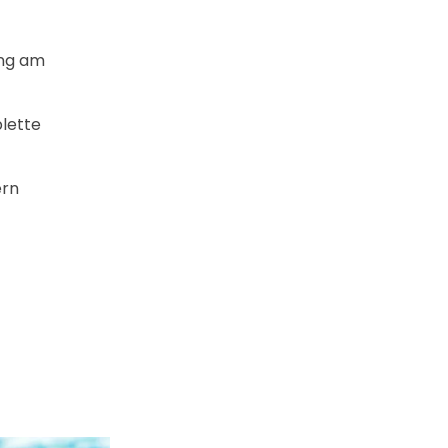
ung am
plette
ern