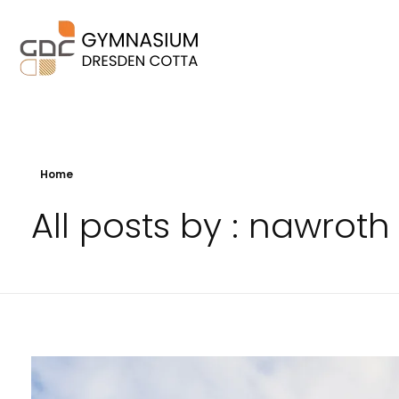
Gymnasium Dresden Cotta
musisch-kreativ -mintfreundlich - bewegt - weltoffen - couragiert
Home
All posts by : nawroth